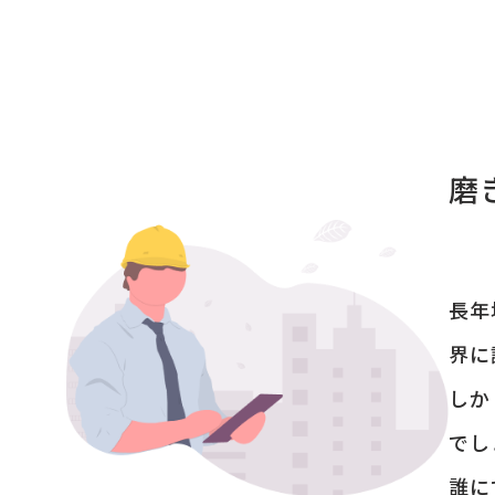
磨
長年
界に
しか
でし
誰に