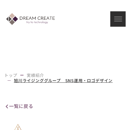
I
B
トップ
実績紹介
旭川ライジンググループ SNS運用・ロゴデザイン
一覧に戻る