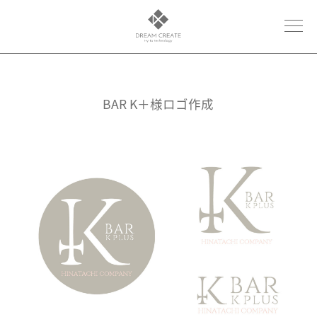
BAR K＋様ロゴ作成